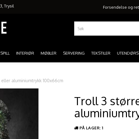
, Trysil
Forsendelse og re
SPILL
INTERIØR
MØBLER
SERVERING
TEKSTILER
UTENDØRS
xi eller aluminiumtrykk 100x66cm
Troll 3 størr
aluminiumtr
PÅ LAGER
: 1