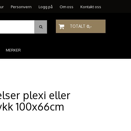
tur
Personvern
Logg på
Om oss
Kontakt oss
TOTALT
0,-
MERKER
elser plexi eller
ykk 100x66cm