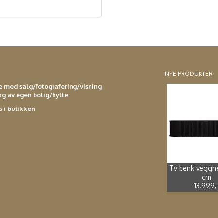
NYE PRODUKTER
se med salg/fotografering/visning
ing av egen bolig/hytte
s i butikken
Spisestol kuns
Adirondak imp
Spisebord støp
Spisestol støp
4.990,-
2.499,-
sort *
furu*
2.699,-
3.990,-
Tv benk veggh
cm
13.999,