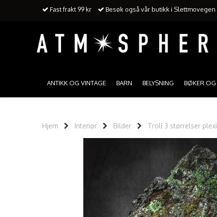
Fast frakt 99 kr
Besøk også vår butikk i Slettmovegen 3
ANTIKK OG VINTAGE
BARN
BELYSNING
BØKER OG 
Hjem
Interiør
Bilder
Troll 3 størrelser ple