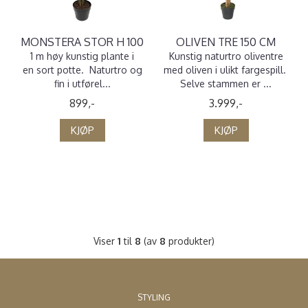
MONSTERA STOR H 100
OLIVEN TRE 150 CM
1 m høy kunstig plante i
Kunstig naturtro oliventre
en sort potte. Naturtro og
med oliven i ulikt fargespill.
fin i utførel...
Selve stammen er ...
899,-
3.999,-
KJØP
KJØP
Viser
1
til
8
(av
8
produkter)
STYLING