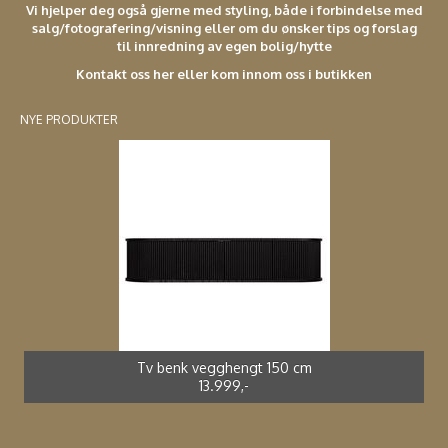
Vi hjelper deg også gjerne med styling, både i forbindelse med
salg/fotografering/visning eller om du ønsker tips og forslag
til innredning av egen bolig/hytte
Kontakt oss her eller kom innom oss i butikken
NYE PRODUKTER
Spisestol kunstrotting sort *
Adirondak impregnert furu*
Spisebord støpt alu *
Spisestol støpt alu *
2.699,-
4.990,-
3.990,-
2.499,-
Tv benk vegghengt 150 cm
13.999,-