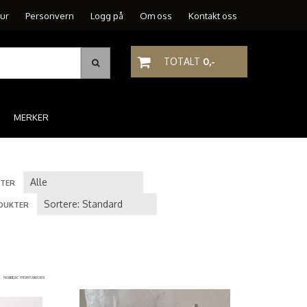
tur
Personvern
Logg på
Om oss
Kontakt oss
TOTALT
0,-
MERKER
TER
DUKTER