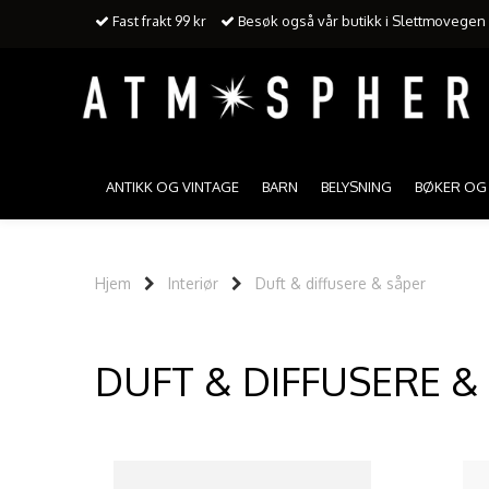
Fast frakt 99 kr
Besøk også vår butikk i Slettmovegen 3
ANTIKK OG VINTAGE
BARN
BELYSNING
BØKER OG 
Hjem
Interiør
Duft & diffusere & såper
DUFT & DIFFUSERE &