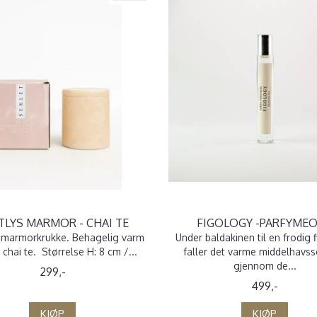
TLYS MARMOR - CHAI TE
FIGOLOGY -PARFYMEO
i marmorkrukke. Behagelig varm
Under baldakinen til en frodig 
 chai te. Størrelse H: 8 cm /...
faller det varme middelhavss
gjennom de...
299,-
499,-
KJØP
KJØP