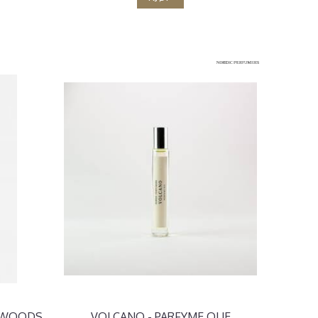
R WOODS
VOLCANO - PARFYME OLJE