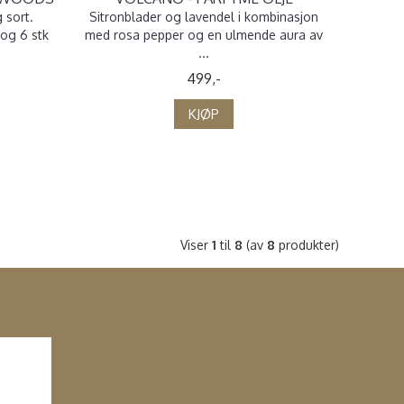
 sort.
Sitronblader og lavendel i kombinasjon
 og 6 stk
med rosa pepper og en ulmende aura av
...
499,-
KJØP
Viser
1
til
8
(av
8
produkter)