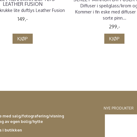
LEATHER FUSION
Diffuser i speilglass/krom og
krukke lite duftlys Leather Fusion
Kommer i fin eske med diffuser
sorte pinn...
149,-
299,-
KJØP
KJØP
NYE PRODUKTER
se med salg/fotografering/visning
ing av egen bolig/hytte
s i butikken