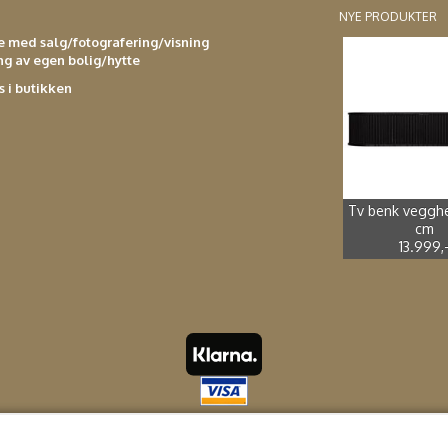
NYE PRODUKTER
se med salg/fotografering/visning
ing av egen bolig/hytte
s i butikken
Spisestol kuns
Adirondak imp
Spisebord støp
Spisestol støp
4.990,-
2.499,-
sort *
furu*
2.699,-
3.990,-
Tv benk veggh
cm
13.999,