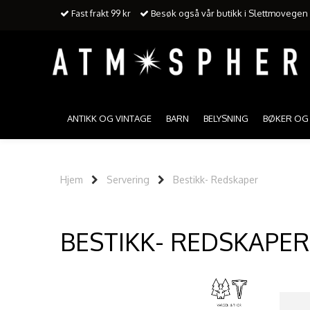
Fast frakt 99 kr
Besøk også vår butikk i Slettmovegen 3
ANTIKK OG VINTAGE
BARN
BELYSNING
BØKER OG 
Hjem
Servering
Bestikk- Redskaper
BESTIKK- REDSKAPER