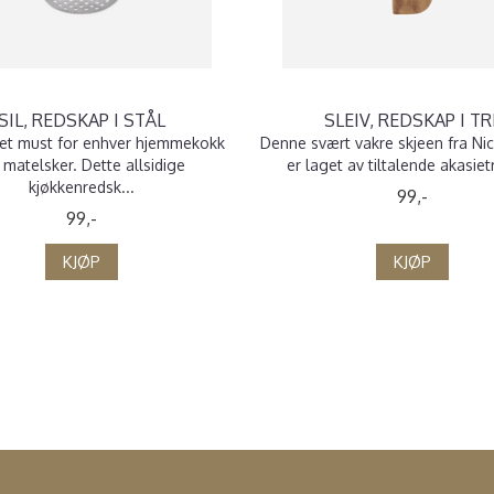
SIL, REDSKAP I STÅL
SLEIV, REDSKAP I TR
r et must for enhver hjemmekokk
Denne svært vakre skjeen fra Ni
matelsker. Dette allsidige
er laget av tiltalende akasietr
kjøkkenredsk...
99,-
99,-
KJØP
KJØP