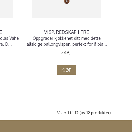
E
VISP, REDSKAP I TRE
colas Vahé
Oppgrader kjøkkenet ditt med dette
e. D...
allsidige ballongvispen, perfekt for å bla...
249,-
KJØP
Viser
1
til
12
(av
12
produkter)