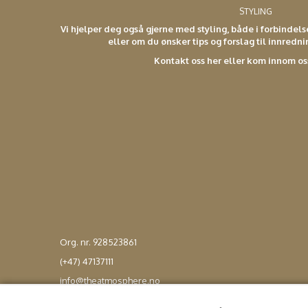
STYLING
Vi hjelper deg også gjerne med styling, både i forbindel
eller om du ønsker tips og forslag til innredn
Kontakt oss her eller kom innom os
Org. nr. 928523861
(+47) 47137111
info@theatmosphere.no
Copyright by Mystore.no