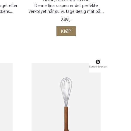
get eller
Denne fine raspen er det perfekte
kkens...
verktøyet når du vil lage deilig mat på...
249,-
KJØP