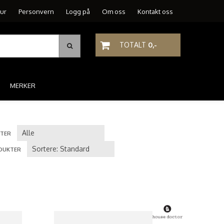
tur
Personvern
Logg på
Om oss
Kontakt oss
TOTALT
0,-
MERKER
TER
DUKTER