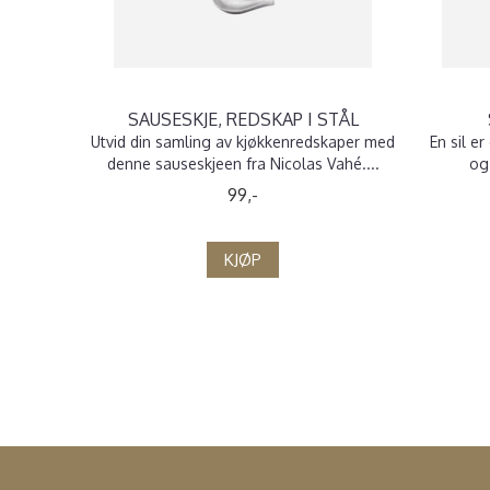
SAUSESKJE, REDSKAP I STÅL
Utvid din samling av kjøkkenredskaper med
En sil e
denne sauseskjeen fra Nicolas Vahé....
og 
99,-
KJØP