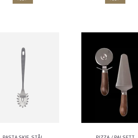
PASTA SKJE, STÅL
PIZZA / PAI SETT