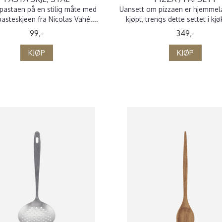
 pastaen på en stilig måte med
Uansett om pizzaen er hjemmela
asteskjeen fra Nicolas Vahé....
kjøpt, trengs dette settet i kjø
99,-
349,-
KJØP
KJØP