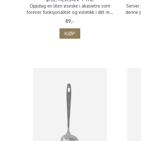
Oppdag en liten øseske i akasietre som
Server
forener funksjonalitet og estetikk i ditt m...
denne p
89,-
KJØP