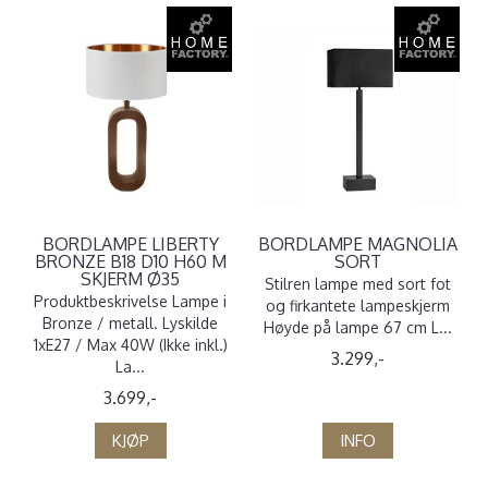
BORDLAMPE LIBERTY
BORDLAMPE MAGNOLIA
BRONZE B18 D10 H60 M
SORT
SKJERM Ø35
Stilren lampe med sort fot
Produktbeskrivelse Lampe i
og firkantete lampeskjerm
Bronze / metall. Lyskilde
Høyde på lampe 67 cm L...
1xE27 / Max 40W (Ikke inkl.)
3.299,-
La...
3.699,-
KJØP
INFO