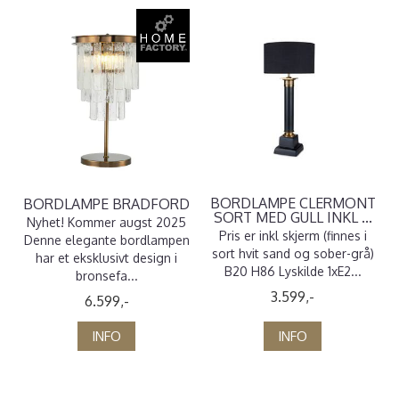
BORDLAMPE CLERMONT
BORDLAMPE BRADFORD
SORT MED GULL INKL ...
Nyhet! Kommer augst 2025
Pris er inkl skjerm (finnes i
Denne elegante bordlampen
sort hvit sand og sober-grå)
har et eksklusivt design i
B20 H86 Lyskilde 1xE2...
bronsefa...
3.599,-
6.599,-
INFO
INFO