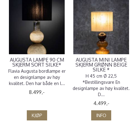
AUGUSTA LAMPE 90 CM
AUGUSTA MINI LAMPE
SKJERM SORT SILKE*
SKJERM GRØNN BEIGE
SILKE *
Flavia Augusta bordlampe er
H 45 cm Ø 22,5
en designlampe av høy
*Bestillingsvare En
kvalitet. Den har både en l...
designlampe av høy kvalitet.
8.499,-
D...
4.499,-
KJØP
INFO