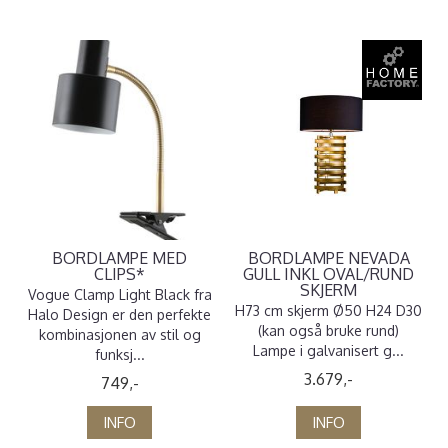
BORDLAMPE MED
BORDLAMPE NEVADA
CLIPS*
GULL INKL OVAL/RUND
SKJERM
Vogue Clamp Light Black fra
H73 cm skjerm Ø50 H24 D30
Halo Design er den perfekte
(kan også bruke rund)
kombinasjonen av stil og
Lampe i galvanisert g...
funksj...
3.679,-
749,-
INFO
INFO