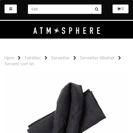
0
Hjem
Tekstiler
Servietter
Servietter tilbehør
Serviett sort lin