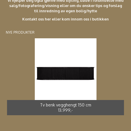
Vi hjelper deg også gjerne med styling, både i forbindelse med
salg/fotografering/visning eller om du ønsker tips og forslag
til innredning av egen bolig/hytte
Kontakt oss her eller kom innom oss i butikken
NYE PRODUKTER
Spisestol kunstrotting sort *
Adirondak impregnert furu*
Spisebord støpt alu *
Spisestol støpt alu *
2.699,-
4.990,-
3.990,-
2.499,-
Tv benk vegghengt 150 cm
13.999,-