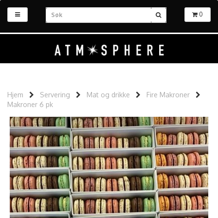
0
Hjem
Servering
Mat og drikke
Fire Makroner
Makroner 6 pk