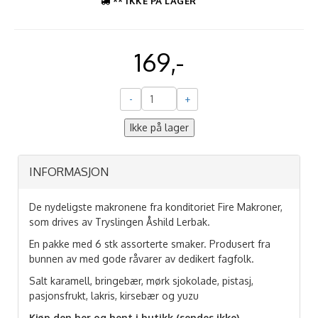
** IKKE PÅ LAGER
169,-
-
+
Ikke på lager
INFORMASJON
De nydeligste makronene fra konditoriet Fire Makroner,
som drives av Tryslingen Åshild Lerbak.
En pakke med 6 stk assorterte smaker. Produsert fra
bunnen av med gode råvarer av dedikert fagfolk.
Salt karamell, bringebær, mørk sjokolade, pistasj,
pasjonsfrukt, lakris, kirsebær og yuzu
Kjøp den her og hent i butikk (sendes ikke)