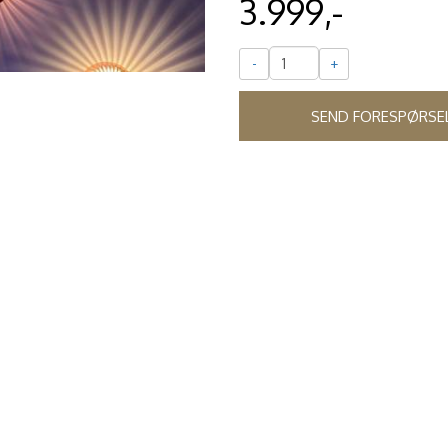
3.999,-
-
+
SEND FORESPØRSE