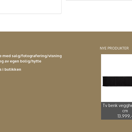
NYE PRODUKTER
se med salg/fotografering/visning
ing av egen bolig/hytte
s i butikken
Spisestol kuns
Adirondak imp
Spisebord støp
Spisestol støp
4.990,-
2.499,-
sort *
furu*
2.699,-
3.990,-
Tv benk veggh
cm
13.999,