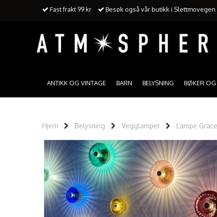
Fast frakt 99 kr
Besøk også vår butikk i Slettmovegen 3
ANTIKK OG VINTAGE
BARN
BELYSNING
BØKER OG 
Hjem
Belysning
Vegglamper
Lampe Grace