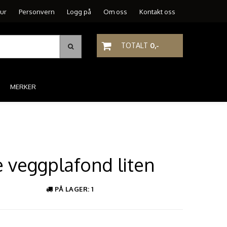
tur
Personvern
Logg på
Om oss
Kontakt oss
TOTALT
0,-
MERKER
 veggplafond liten
PÅ LAGER
: 1