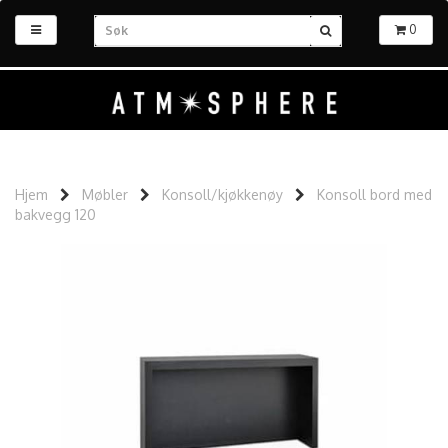
0
Hjem
Møbler
Konsoll/kjøkkenøy
Konsoll bord med
bakvegg 120