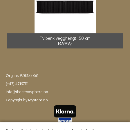
Spisestol kunstrotting sort *
Adirondak impregnert furu*
Spisebord støpt alu *
Spisestol støpt alu *
2.699,-
4.990,-
3.990,-
2.499,-
Tv benk vegghengt 150 cm
13.999,-
Org. nr. 928523861
(+47) 47137111
info@theatmosphere.no
Copyright by Mystore.no