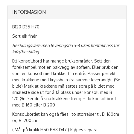
INFORMASJON
B120 D35 H70
Sort eik finér
Bestilling
svare med leveringstid 3-4 uker. Kontakt oss for
info/bestilling
Ett konsollbord har mange bruksområder. Sett den
foreksempel mot en bakvegg av sofaen. Eller bruk den
som en konsoll med krakker til i entrè. Passer perfekt
med krakkene med kryssbein fra samme leverandør. (Se
bilde) Merk at krakkene må settes som på bildet med
smaleste side ut for å få plass under konsoll med B
120 Ønsker du å snu krakkene trenger du konsollbord
med B 160 eller B 200
Konsollbordet kan også fåes i to størrelser til B: 160cm
og B: 200cm
( Mål på krakk H50 B68 D47 ) Kjøpes separat