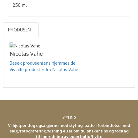
250 ml
PRODUSENT
Nicolas Vahe
Besøk produsentens hjemmeside
Vis alle produkter fra Nicolas Vahe
STYLING
Vi hjelper deg også gjerne med styling, både i forbindelse med
salg/fotografering/visning eller om du ønsker tips og forslag
til innredning av egen bolig/hytte