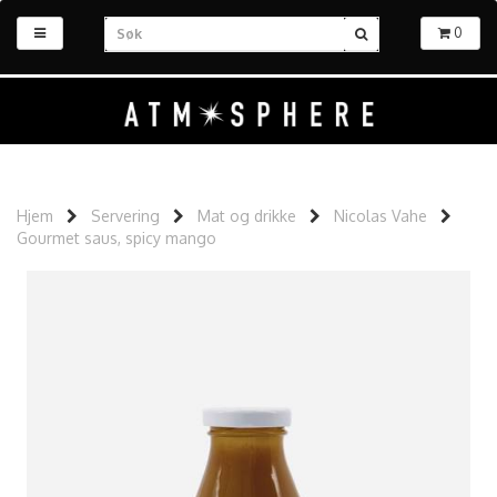
0
Hjem
Servering
Mat og drikke
Nicolas Vahe
Gourmet saus, spicy mango