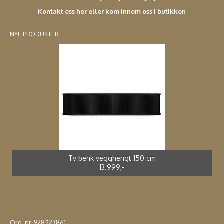
Kontakt oss her eller kom innom oss i butikken
NYE PRODUKTER
Spisestol kunstrotting sort *
Adirondak impregnert furu*
Spisebord støpt alu *
Spisestol støpt alu *
2.699,-
4.990,-
3.990,-
2.499,-
Tv benk vegghengt 150 cm
13.999,-
Org. nr. 928523861