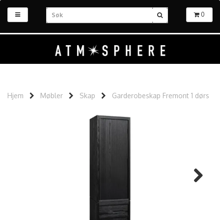
0
Hjem
Møbler
Skap
Garderobeskap Fremont 1 dørs
Next