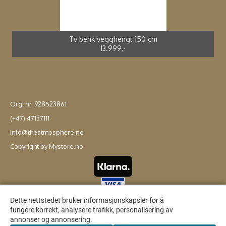
Spisestol kunstrotting sort *
Adirondak impregnert furu*
Spisebord støpt alu *
Spisestol støpt alu *
2.699,-
4.990,-
3.990,-
2.499,-
Tv benk vegghengt 150 cm
13.999,-
Org. nr. 928523861
(+47) 47137111
info@theatmosphere.no
Copyright by Mystore.no
Dette nettstedet bruker informasjonskapsler for å
Dette nettstedet bruker informasjonskapsler for å
fungere korrekt, analysere trafikk, personalisering av
fungere korrekt, analysere trafikk, personalisering av
annonser og annonsering.
annonser og annonsering.