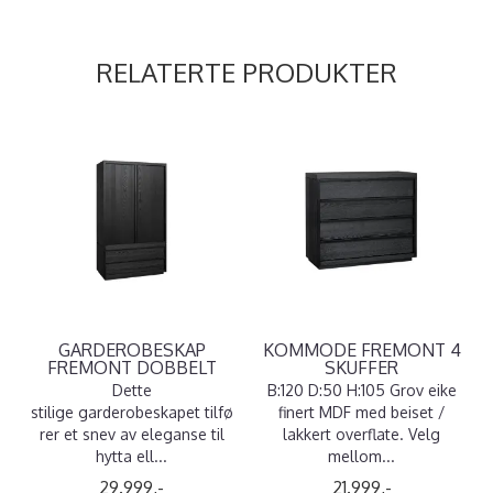
RELATERTE PRODUKTER
GARDEROBESKAP
KOMMODE FREMONT 4
FREMONT DOBBELT
SKUFFER
Dette
B:120 D:50 H:105 Grov eike
stilige garderobeskapet tilfø
finert MDF med beiset /
rer et snev av eleganse til
lakkert overflate. Velg
hytta ell...
mellom...
29.999,-
21.999,-