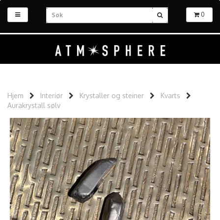
0
Hjem
Interiør
Krystaller og steiner
Kvarts
Aurakrystall sølv