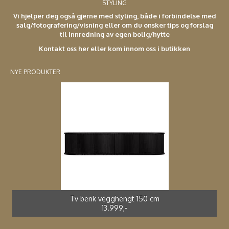
STYLING
Vi hjelper deg også gjerne med styling, både i forbindelse med
salg/fotografering/visning eller om du ønsker tips og forslag
til innredning av egen bolig/hytte
Kontakt oss her eller kom innom oss i butikken
NYE PRODUKTER
Spisestol kunstrotting sort *
Adirondak impregnert furu*
Spisebord støpt alu *
Spisestol støpt alu *
2.699,-
4.990,-
3.990,-
2.499,-
Tv benk vegghengt 150 cm
13.999,-